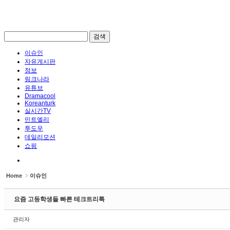
Sketchbook5, 스케치북5
Sketchbook5, 스케치북5
이슈인
자유게시판
정보
링크나라
유튜브
Dramacool
Sketchbook5, 스케치북5
Sketchbook5, 스케치북5
Koreanturk
실시간TV
민트엘리
투도우
데일리모션
쇼핑
Home
이슈인
요즘 고등학생들 빠른 테크트리특
관리자