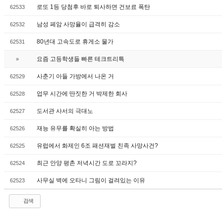
로또 1등 당첨후 바로 퇴사하면 건보료 폭탄
62533
남성 페암 사망율이 급격히 감소
62532
80년대 고속도로 휴게소 물가
62531
요즘 고등학생들 빠른 테크트리특
»
사춘기 아들 가방에서 나온 거
62529
업무 시간에 딴짓한 거 박제한 회사
62528
도서관 사서의 극대노
62527
재능 유무를 확실히 아는 방법
62526
유럽에서 화제인 6조 패션재벌 친족 사망사건?
62525
최근 안양 평촌 저녁시간 도로 꼬라지?
62524
사무실 벽에 오타니 그림이 걸려있는 이유
62523
검색